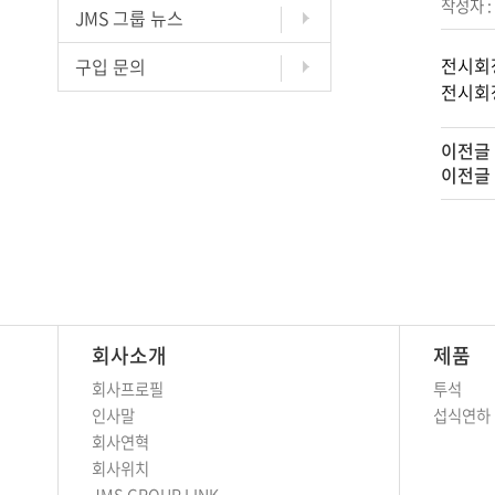
작성자 
JMS 그룹 뉴스
전시회
구입 문의
전시회
이전글
이전글
회사소개
제품
회사프로필
투석
인사말
섭식연하
회사연혁
회사위치