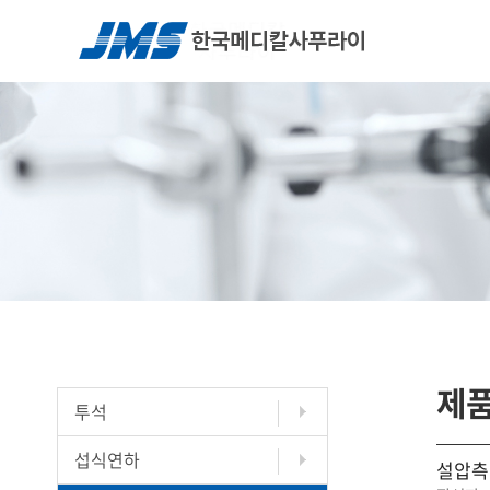
제
투석
섭식연하
설압측