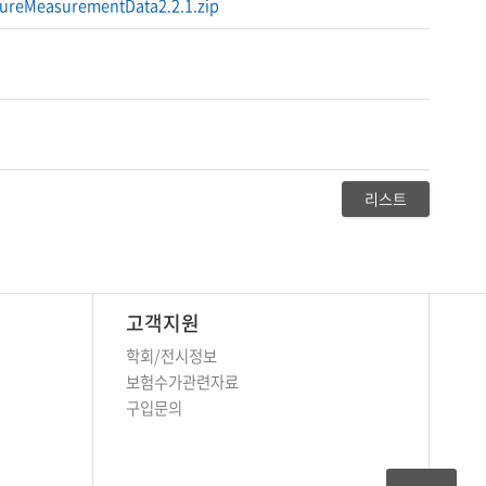
ureMeasurementData2.2.1.zip
리스트
고객지원
학회/전시정보
보험수가관련자료
구입문의