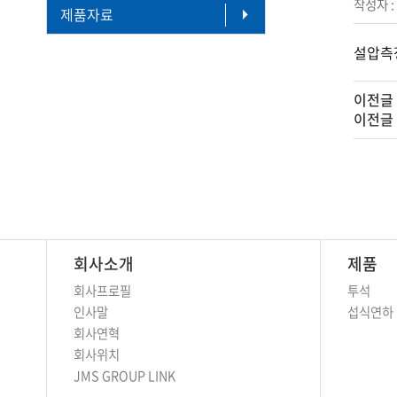
작성자 
제품자료
설압측정
이전글
이전글
회사소개
제품
회사프로필
투석
인사말
섭식연하
회사연혁
회사위치
JMS GROUP LINK