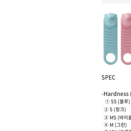
SPEC
-Hardness
① SS (블루)
② S (핑크)
③ MS (바이
④
M (그린)