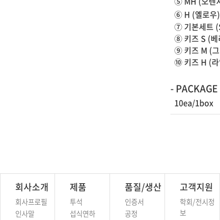
⑤ MH (오렌지
⑥ H (옐로우
⑦ 기본세트 (S,
⑧ 키즈 S (베
⑨ 키즈 M (
⑩ 키즈 H (라
- PACKAGE
10ea/1box
회사소개
제품
품질/생산
고객지원
회사프로필
투석
인증서
학회/전시정
보
인사말
섭식연하
공정