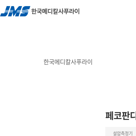
한국메디칼사푸라이
페코판
설압측정기